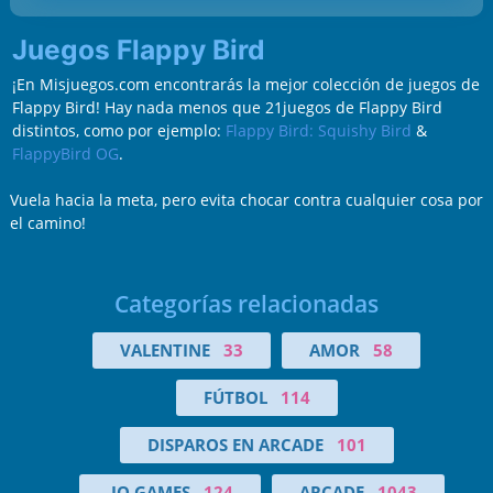
Juegos Flappy Bird
¡En Misjuegos.com encontrarás la mejor colección de juegos de
Flappy Bird! Hay nada menos que 21juegos de Flappy Bird
distintos, como por ejemplo:
Flappy Bird: Squishy Bird
&
FlappyBird OG
.
Vuela hacia la meta, pero evita chocar contra cualquier cosa por
el camino!
Categorías relacionadas
VALENTINE
33
AMOR
58
FÚTBOL
114
DISPAROS EN ARCADE
101
.IO GAMES
124
ARCADE
1043