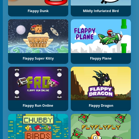
Flappy Dunk
Mildly Infuriated Bird
Flappy Super Kitty
Flappy Plane
Flappy Run Online
Flappy Dragon