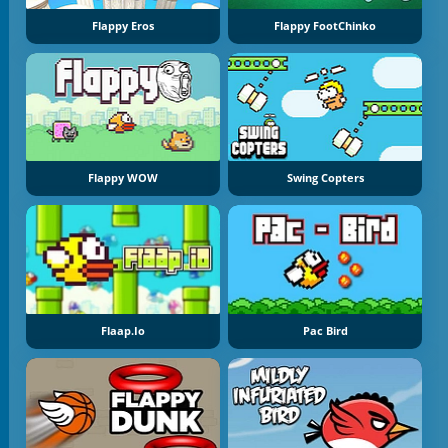
Flappy Eros
Flappy FootChinko
Flappy WOW
Swing Copters
Flaap.io
Pac Bird