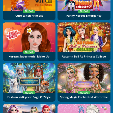
NUEVO
NUEVO
Cute Witch Princess
Funny Heroes Emergency
NUEVO
Korean Supermodel Make Up
Autumn Ball At Princess College
NUEVO
NUEVO
Fashion Valkyries: Saga Of Style
Spring Magic Enchanted Wardrobe