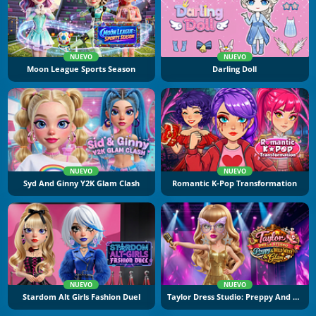
NUEVO
NUEVO
Moon League Sports Season
Darling Doll
NUEVO
NUEVO
Syd And Ginny Y2K Glam Clash
Romantic K-Pop Transformation
NUEVO
NUEVO
Stardom Alt Girls Fashion Duel
Taylor Dress Studio: Preppy And Wild West Glam