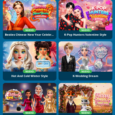
NUEVO
NUEVO
Besties Chinese New Year Celebration
K-Pop Hunters Valentine Style
NUEVO
NUEVO
Hot And Cold Winter Style
K-Wedding Dream
NUEVO
NUEVO