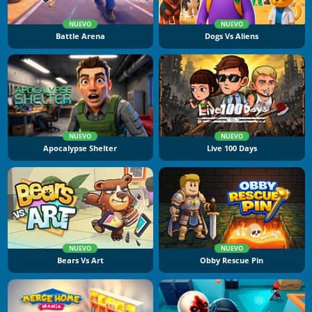
NUEVO
NUEVO
Battle Arena
Dogs Vs Aliens
NUEVO
NUEVO
Apocalypse Shelter
Live 100 Days
NUEVO
NUEVO
Bears Vs Art
Obby Rescue Pin