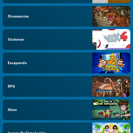
Dinosaurios
Stickman
Escapando
RPG
Alien
Juegos De Simulación