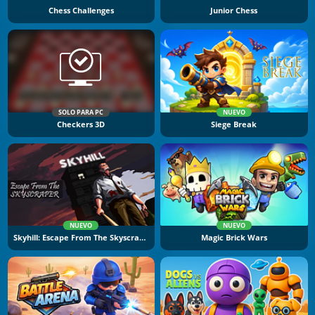
Chess Challenges
Junior Chess
SOLO PARA PC
NUEVO
Checkers 3D
Siege Break
NUEVO
NUEVO
Skyhill: Escape From The Skyscraper
Magic Brick Wars