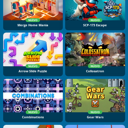
NUEVO
NUEVO
Merge Home Mania
SCP-173 Escape
NUEVO
NUEVO
Arrow Slide Puzzle
Collosatron
NUEVO
NUEVO
Combinations
Gear Wars