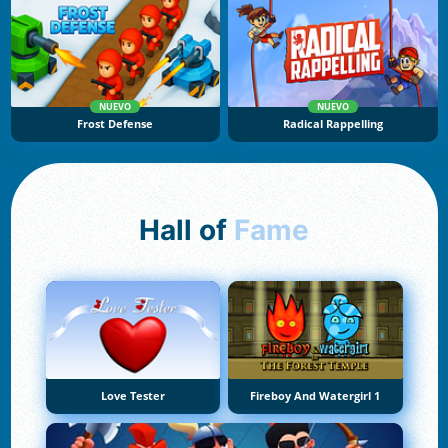
NUEVO
NUEVO
Frost Defense
Radical Rappelling
Hall of
Fame
Love Tester
Fireboy And Watergirl 1