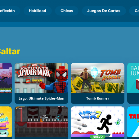
eflexión
Habilidad
Chicas
Juegos De Cartas
Ca
altar
Lego: Ultimate Spider-Man
Tomb Runner
NUEVO