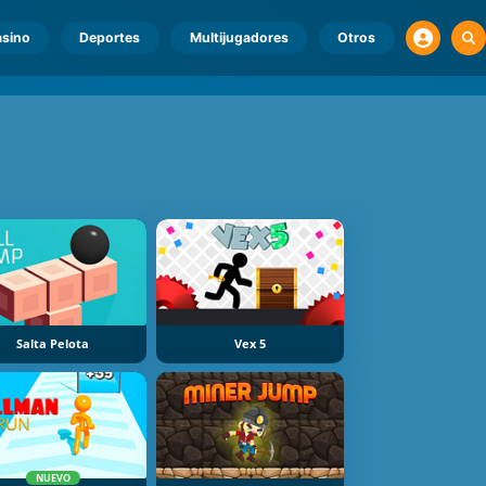
sino
Deportes
Multijugadores
Otros
Salta Pelota
Vex 5
NUEVO