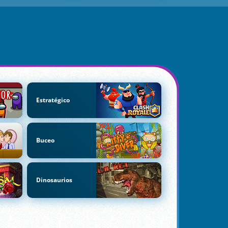
Estratégico
Buceo
Dinosaurios