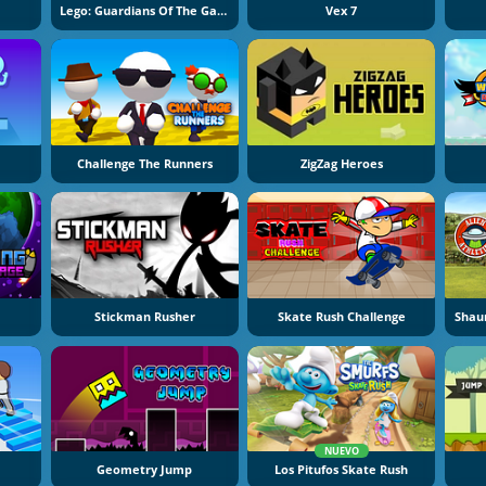
Lego: Guardians Of The Galaxy
Vex 7
Challenge The Runners
ZigZag Heroes
Stickman Rusher
Skate Rush Challenge
NUEVO
2
Geometry Jump
Los Pitufos Skate Rush