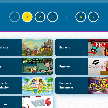
1
2
3
|
5
lleros
Espacio
n
Furtivo
os De
Buscar Y
lación
Encontrar
ckman