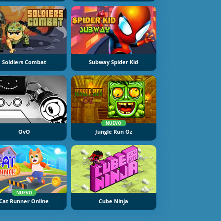
Soldiers Combat
Subway Spider Kid
NUEVO
OvO
Jungle Run Oz
NUEVO
Cat Runner Online
Cube Ninja