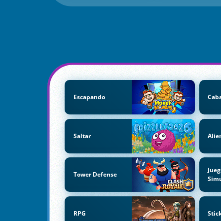
Escapando
Caba
Saltar
Alie
Jueg
Tower Defense
Simu
RPG
Sti