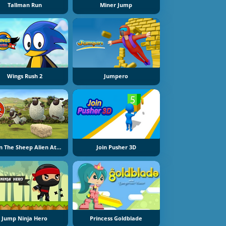
Tallman Run
Miner Jump
Wings Rush 2
Jumpero
Shaun The Sheep Alien Athletics
Join Pusher 3D
Jump Ninja Hero
Princess Goldblade