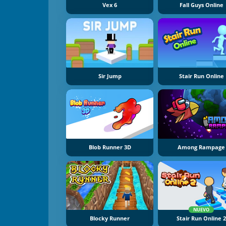
Vex 6
Fall Guys Online
Sir Jump
Stair Run Online
Blob Runner 3D
Among Rampage
NUEVO
Blocky Runner
Stair Run Online 