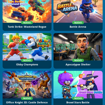
NUEVO
NUEVO
Tank Strike: Wasteland Rogue
Battle Arena
NUEVO
NUEVO
Obby Champions
Apocalypse Shelter
NUEVO
NUEVO
Office Knight 3D: Castle Defence
Brawl Stars Battle