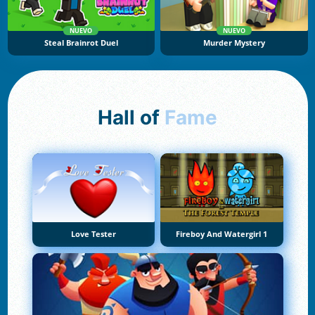
NUEVO
NUEVO
Steal Brainrot Duel
Murder Mystery
Hall of
Fame
Love Tester
Fireboy And Watergirl 1