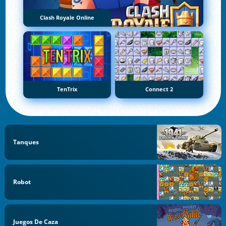
Clash Royale Online
TenTrix
Connect 2
Tanques
Robot
Juegos De Caza