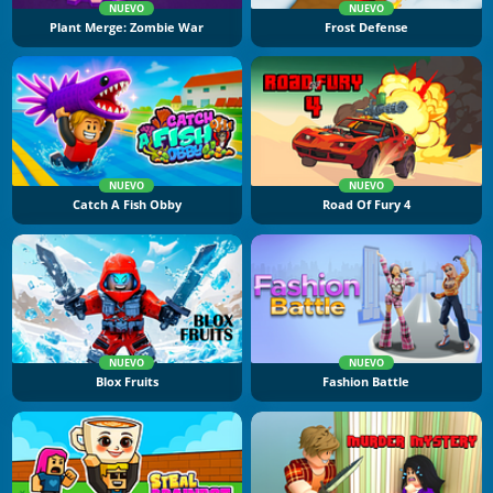
NUEVO
NUEVO
Plant Merge: Zombie War
Frost Defense
NUEVO
NUEVO
Catch A Fish Obby
Road Of Fury 4
NUEVO
NUEVO
Blox Fruits
Fashion Battle