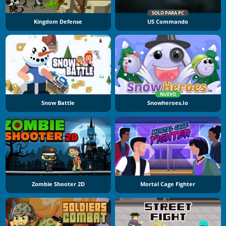
SOLO PARA PC
Kingdom Defense
US Commando
NUEVO
Snow Battle
Snowheroes.io
Zombie Shooter 2D
Mortal Cage Fighter