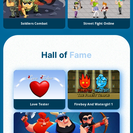
Soldiers Combat
Street Fight Online
Hall of
Fame
Love Tester
Fireboy And Watergirl 1