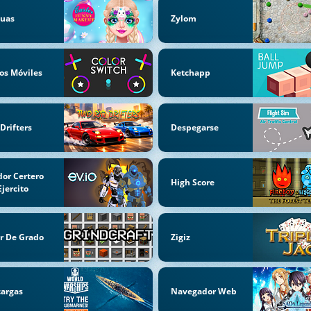
cuas
Zylom
os Móviles
Ketchapp
 Drifters
Despegarse
dor Certero
High Score
Ejercito
r De Grado
Zigiz
argas
Navegador Web