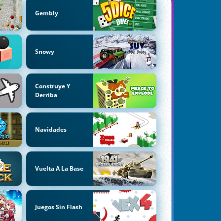
Gembly
Snowy
Construye Y
Derriba
Navidades
Vuelta A La Base
Juegos Sin Flash