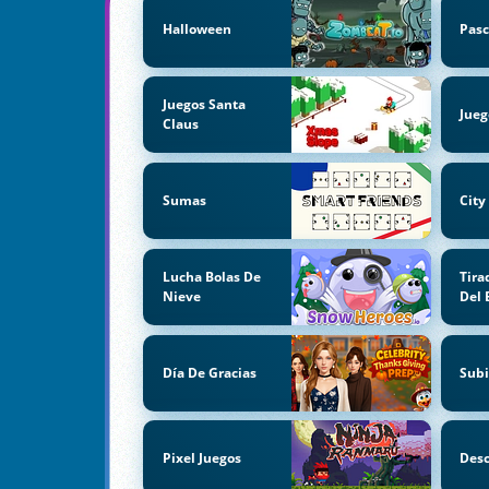
Halloween
Pas
Juegos Santa
Jueg
Claus
Sumas
City
Lucha Bolas De
Tira
Nieve
Del 
Día De Gracias
Subi
Pixel Juegos
Desc