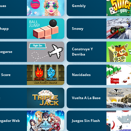
cuas
Gembly
chapp
Snowy
Construye Y
pegarse
Derriba
 Score
Navidades
z
Vuelta A La Base
egador Web
Juegos Sin Flash