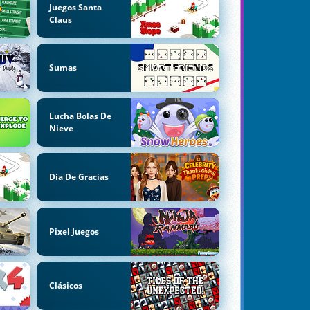
Juegos Santa
Claus
Sumas
Lucha Bolas De
Nieve
Día De Gracias
Pixel Juegos
Clásicos