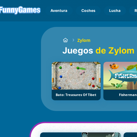
Aventura
Coches
Lucha
R
Zylom
Juegos
de Zylom
Bato: Treasures Of Tibet
Fisherman