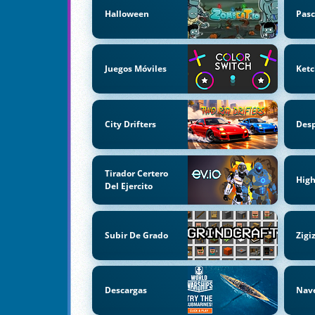
Halloween
Pas
Juegos Móviles
Ket
City Drifters
Des
Tirador Certero
High
Del Ejercito
Subir De Grado
Zigi
Descargas
Nav