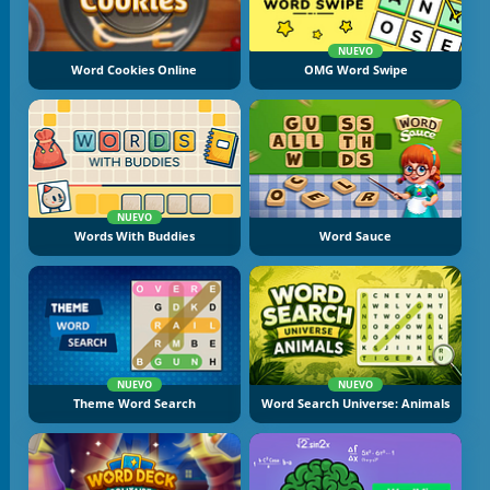
NUEVO
Word Cookies Online
OMG Word Swipe
NUEVO
Words With Buddies
Word Sauce
NUEVO
NUEVO
Theme Word Search
Word Search Universe: Animals