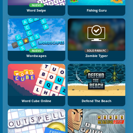
NUEVO
Word Swipe
Fishing Guru
NUEVO
SOLO PARA PC
Wordscapes
Zombie Typer
Word Cube Online
Defend The Beach