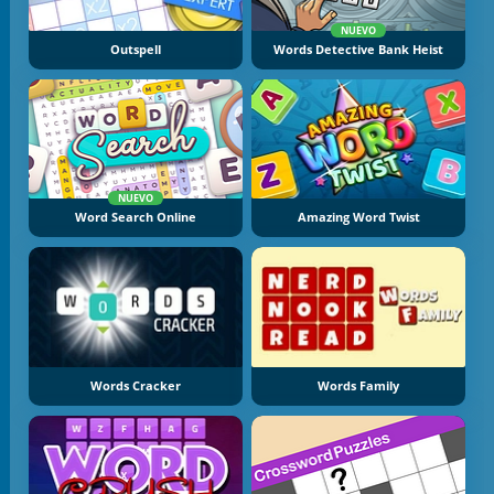
NUEVO
Outspell
Words Detective Bank Heist
NUEVO
Word Search Online
Amazing Word Twist
Words Cracker
Words Family