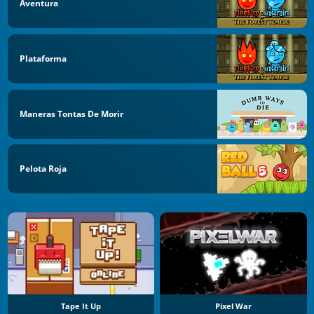
Aventura
Plataforma
Maneras Tontas De Morir
Pelota Roja
Tape It Up
Pixel War