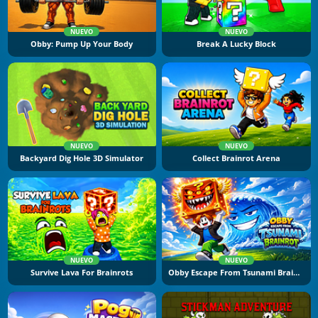
NUEVO
NUEVO
Obby: Pump Up Your Body
Break A Lucky Block
NUEVO
NUEVO
Backyard Dig Hole 3D Simulator
Collect Brainrot Arena
NUEVO
NUEVO
Survive Lava For Brainrots
Obby Escape From Tsunami Brainrot