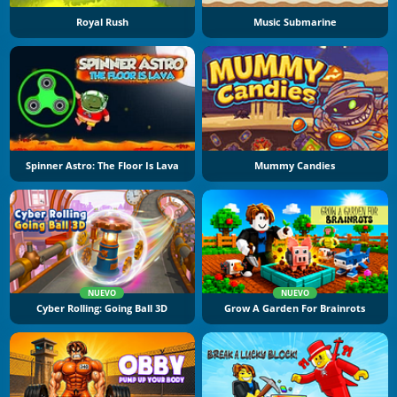
Royal Rush
Music Submarine
Spinner Astro: The Floor Is Lava
Mummy Candies
NUEVO
NUEVO
Cyber Rolling: Going Ball 3D
Grow A Garden For Brainrots