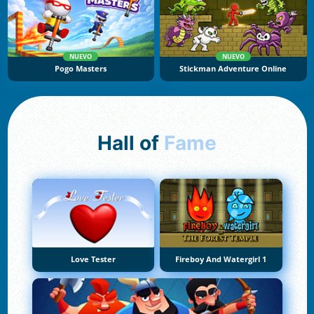
NUEVO
NUEVO
Pogo Masters
Stickman Adventure Online
Hall of
Fame
Love Tester
Fireboy And Watergirl 1