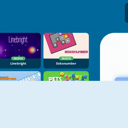
NUEVO
NUEVO
Linebright
Sokonumber
NUEVO
NUEVO
Classic Nonogram
Pets Rush