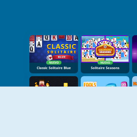
NUEVO
NUEVO
Classic Solitaire Blue
Solitaire Seasons
NUEVO
NUEVO
Magic Herobrine: Smart Brain And Puzzle Quest
Fools Match