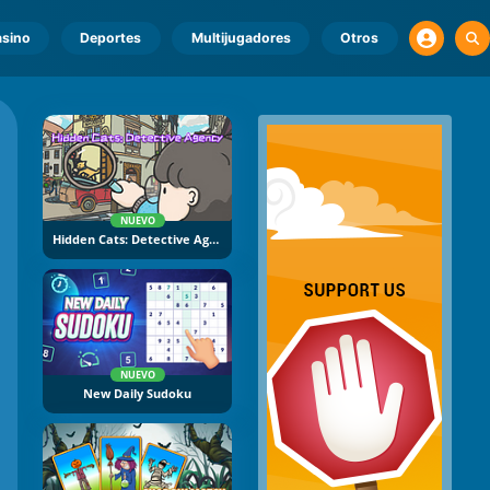
sino
Deportes
Multijugadores
Otros
NUEVO
Hidden Cats: Detective Agency
NUEVO
New Daily Sudoku