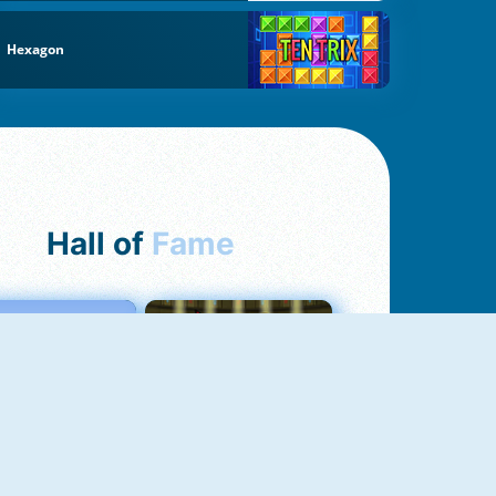
Hexagon
Hall of
Fame
Love Tester
Fireboy And Watergirl 1