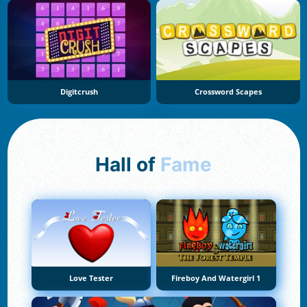
Digitcrush
Crossword Scapes
Hall of
Fame
Love Tester
Fireboy And Watergirl 1