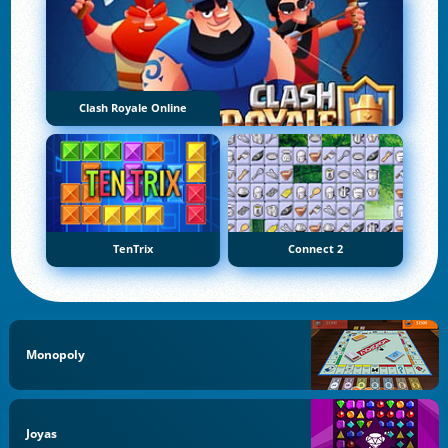
Clash Royale Online
TenTrix
Connect 2
Monopoly
Joyas