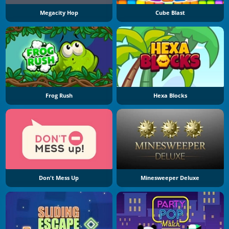
Megacity Hop
Cube Blast
Frog Rush
Hexa Blocks
Don't Mess Up
Minesweeper Deluxe