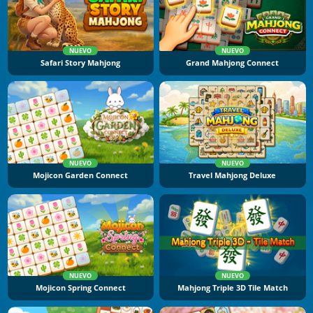
NUEVO
NUEVO
Safari Story Mahjong
Grand Mahjong Connect
NUEVO
NUEVO
Mojicon Garden Connect
Travel Mahjong Deluxe
NUEVO
NUEVO
Mojicon Spring Connect
Mahjong Triple 3D Tile Match