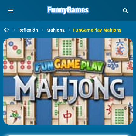
Reflexión
Mahjong
FunGamePlay Mahjong