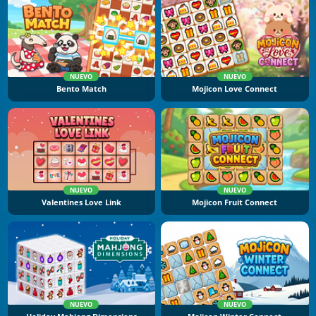
NUEVO
NUEVO
Bento Match
Mojicon Love Connect
NUEVO
NUEVO
Valentines Love Link
Mojicon Fruit Connect
NUEVO
NUEVO