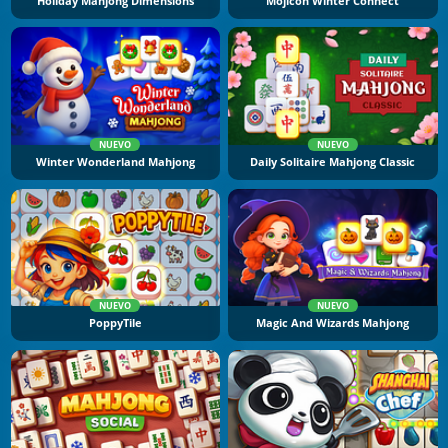
Holiday Mahjong Dimensions
Mojicon Winter Connect
NUEVO
NUEVO
Winter Wonderland Mahjong
Daily Solitaire Mahjong Classic
NUEVO
NUEVO
PoppyTile
Magic And Wizards Mahjong