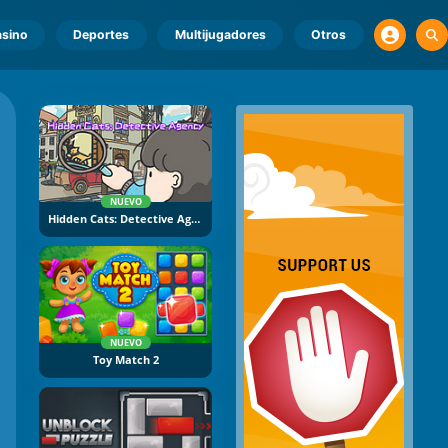
sino
Deportes
Multijugadores
Otros
NUEVO
Hidden Cats: Detective Agency
NUEVO
Toy Match 2