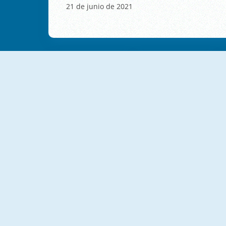
21 de junio de 2021
NUEVO
NUEVO
SmileyWorld Match
Triset.io
NUEVO
NUEVO
Black Friday Mahjong
New Daily Sudoku