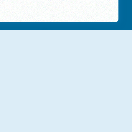
NUEVO
NUEVO
Little Panda
Gameloft Solitaire
NUEVO
NUEVO
Catch That Cat
Jewel Halloween