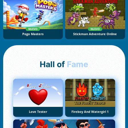
NUEVO
NUEVO
Pogo Masters
Stickman Adventure Online
Hall of
Fame
Love Tester
Fireboy And Watergirl 1