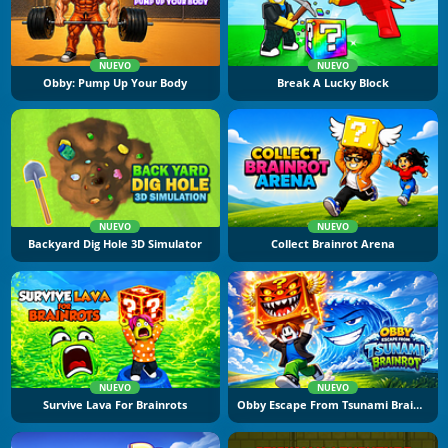
NUEVO
NUEVO
Obby: Pump Up Your Body
Break A Lucky Block
NUEVO
NUEVO
Backyard Dig Hole 3D Simulator
Collect Brainrot Arena
NUEVO
NUEVO
Survive Lava For Brainrots
Obby Escape From Tsunami Brainrot