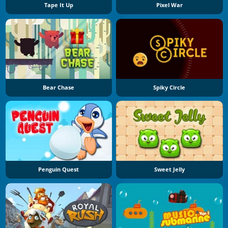
Tape It Up
Pixel War
Bear Chase
Spiky Circle
Penguin Quest
Sweet Jelly