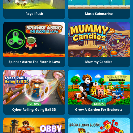
Royal Rush
Music Submarine
Spinner Astro: The Floor Is Lava
Mummy Candies
NUEVO
NUEVO
Cyber Rolling: Going Ball 3D
Grow A Garden For Brainrots