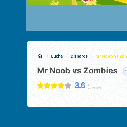
Lucha
Disparos
Mr Noob Vs Zo
Mr Noob vs Zombies
3.6
37
valoración: