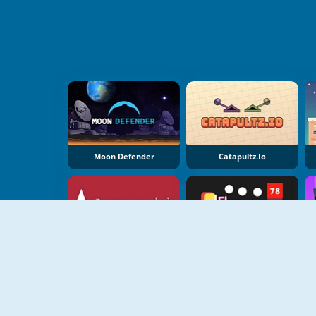
Moon Defender
Catapultz.io
Arrozoid
Flappy Shooter