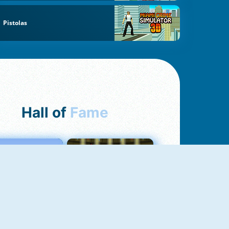
Pistolas
Hall of
Fame
Love Tester
Fireboy And Watergirl 1