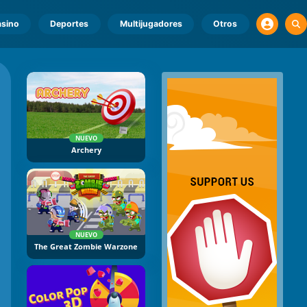
sino
Deportes
Multijugadores
Otros
NUEVO
Archery
NUEVO
The Great Zombie Warzone