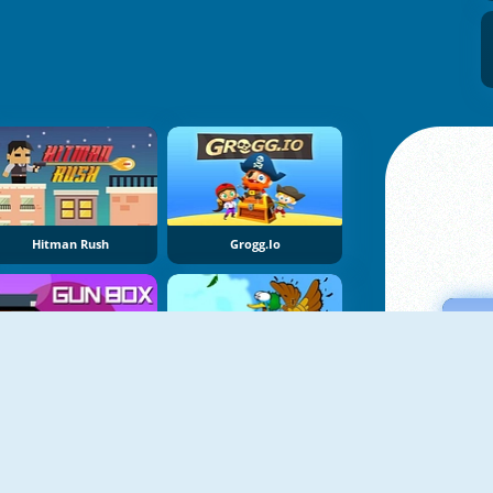
Hitman Rush
Grogg.io
Gun Box
Duck Shooter HD