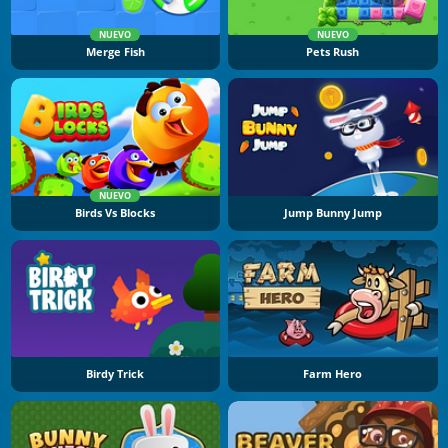
NUEVO
NUEVO
Merge Fish
Pets Rush
NUEVO
Birds Vs Blocks
Jump Bunny Jump
Birdy Trick
Farm Hero