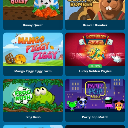
Bunny Quest
Beaver Bomber
NUEVO
Mango Piggy Piggy Farm
Lucky Golden Piggies
Frog Rush
Party Pop Match