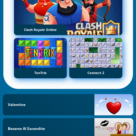
Clash Royale Online
TenTrix
Connect 2
Valentine
Besarse Al Escondite