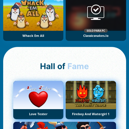
SOLO PARA PC
Whack Em All
Classicsnakes.io
Hall of
Fame
Love Tester
Fireboy And Watergirl 1