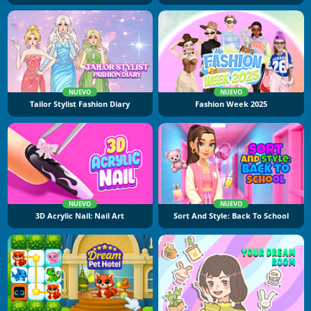
NUEVO
NUEVO
Tailor Stylist Fashion Diary
Fashion Week 2025
NUEVO
NUEVO
3D Acrylic Nail: Nail Art
Sort And Style: Back To School