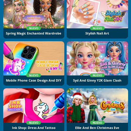
NUEVO
NUEVO
Spring Magic Enchanted Wardrobe
Stylish Nail Art
NUEVO
NUEVO
Mobile Phone Case Design And DIY
Syd And Ginny Y2K Glam Clash
NUEVO
NUEVO
Ink Shop: Dress And Tattoo
Ellie And Ben Christmas Eve