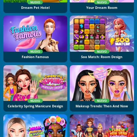
NUEVO
NUEVO
Dream Pet Hotel
Your Dream Room
NUEVO
NUEVO
Fashion Famous
Soo Match: Room Design
NUEVO
NUEVO
Celebrity Spring Manicure Design
Makeup Trends: Then And Now