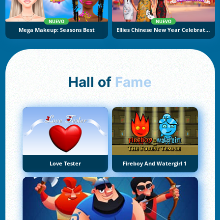
NUEVO
NUEVO
Mega Makeup: Seasons Best
Ellies Chinese New Year Celebration
Hall of
Fame
Love Tester
Fireboy And Watergirl 1