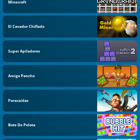
Minecraft
El Cavador Chiflado
Super Apiladores
Amigo Pancho
Paracaídas
Bote De Pelota