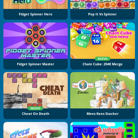
Fidget Spinner Hero
Pop It Vs Spinner
NUEVO
Fidget Spinner Master
Chain Cube: 2048 Merge
NUEVO
Cheat On Death
Mees Kees Stacker