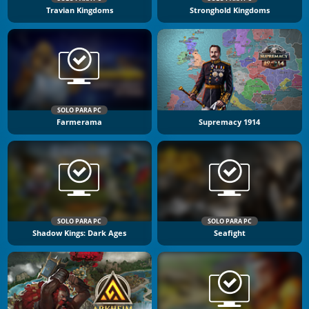
Travian Kingdoms
Stronghold Kingdoms
SOLO PARA PC
Farmerama
Supremacy 1914
SOLO PARA PC
SOLO PARA PC
Shadow Kings: Dark Ages
Seafight