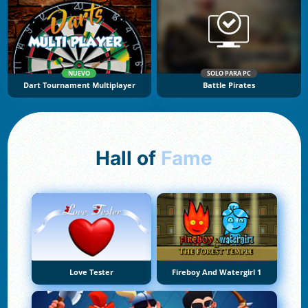
NUEVO
SOLO PARA PC
Dart Tournament Multiplayer
Battle Pirates
Hall of
Fame
Love Tester
Fireboy And Watergirl 1