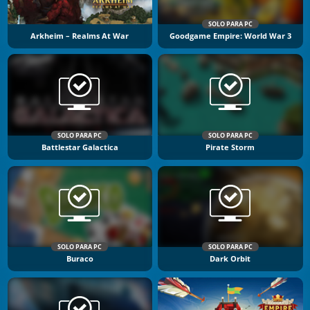
SOLO PARA PC
Arkheim – Realms At War
Goodgame Empire: World War 3
SOLO PARA PC
SOLO PARA PC
Battlestar Galactica
Pirate Storm
SOLO PARA PC
SOLO PARA PC
Buraco
Dark Orbit