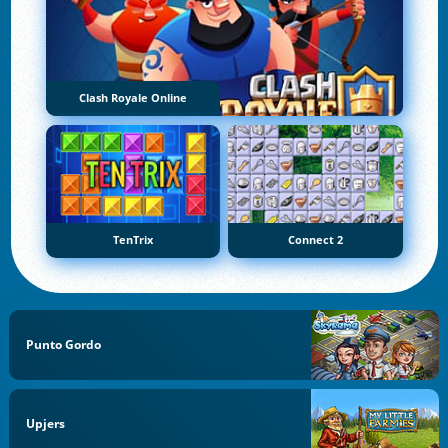
Clash Royale Online
TenTrix
Connect 2
Punto Gordo
Upjers