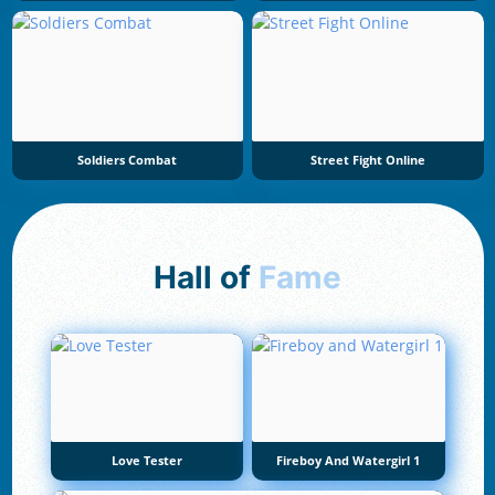
Soldiers Combat
Street Fight Online
Hall of
Fame
Love Tester
Fireboy And Watergirl 1