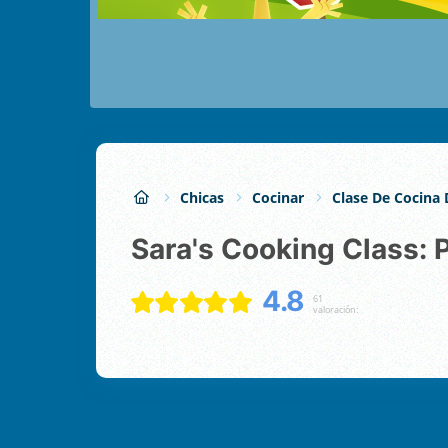
Chicas
Cocinar
Clase De Cocina 
Sara's Cooking Class: 
4.8
61
valoración: