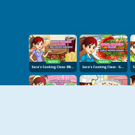
NUEVO
NUEVO
Sara's Cooking Class: BBQ Chicken Sandwich
Sara's Cooking Class - Garlic Pepper Shrimp
NUEVO
NUEVO
Sara's Cooking Class: Sweet Rice Cakes
Sara's Cooking Class: Rice Pudding