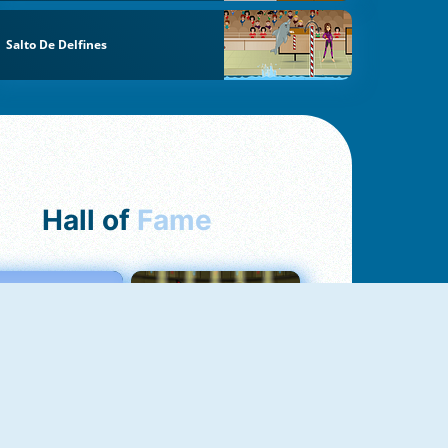
Salto De Delfines
Hall of
Fame
Love Tester
Fireboy And Watergirl 1