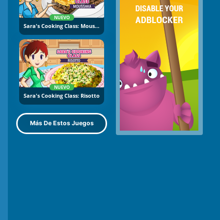
NUEVO
Sara's Cooking Class: Moussaka
NUEVO
Sara's Cooking Class: Risotto
Más De Estos Juegos