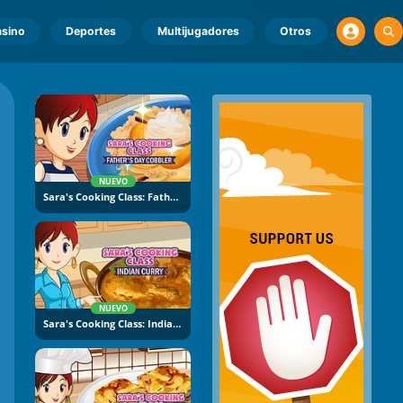
sino
Deportes
Multijugadores
Otros
NUEVO
Sara's Cooking Class: Father's Day Cobbler
NUEVO
Sara's Cooking Class: Indian Curry