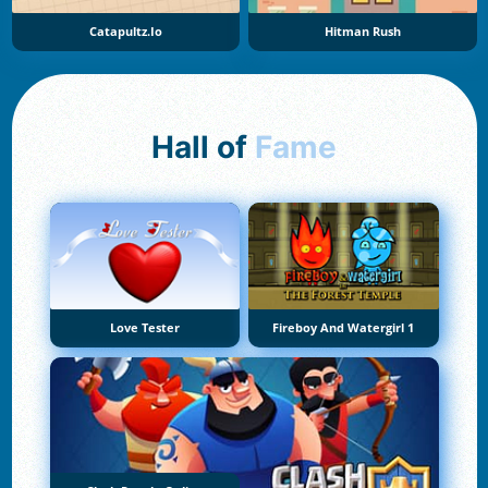
Catapultz.io
Hitman Rush
Hall of
Fame
Love Tester
Fireboy And Watergirl 1