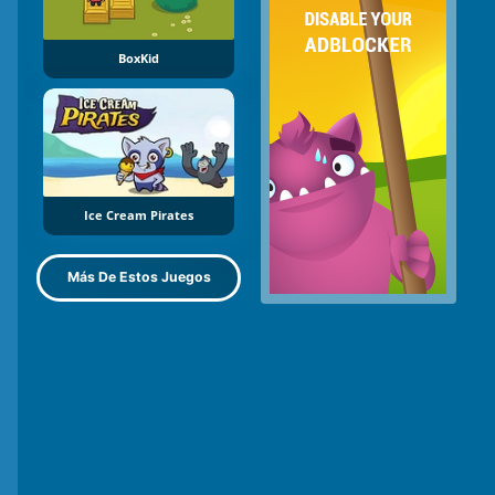
BoxKid
Ice Cream Pirates
Más De Estos Juegos