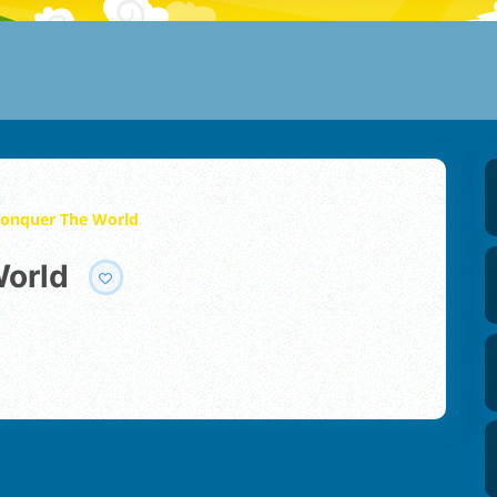
 Conquer The World
World