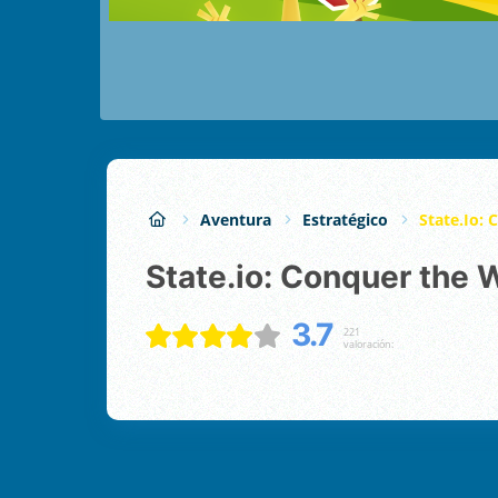
Aventura
Estratégico
State.io:
State.io: Conquer the 
3.7
221
valoración: