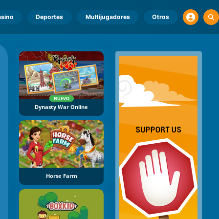
sino
Deportes
Multijugadores
Otros
NUEVO
Dynasty War Online
Horse Farm