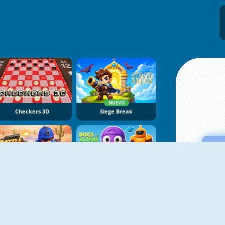
NUEVO
Checkers 3D
Siege Break
NUEVO
NUEVO
Battle Arena
Dogs Vs Aliens