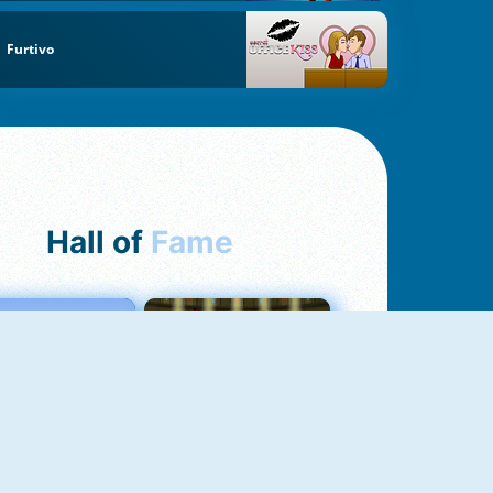
Furtivo
Hall of
Fame
Love Tester
Fireboy And Watergirl 1