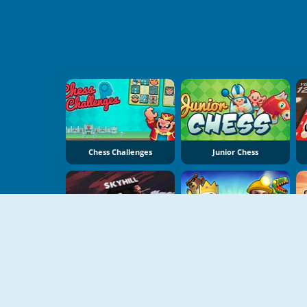
Chess Challenges
Junior Chess
NUEVO
NUEVO
Skyhill: Escape From The Skyscraper
Magic Brick Wars