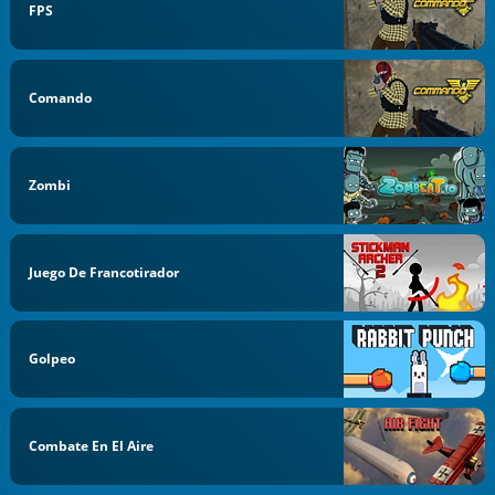
FPS
Comando
Zombi
Juego De Francotirador
Golpeo
Combate En El Aire