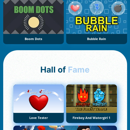
Boom Dots
Bubble Rain
Hall of
Fame
Love Tester
Fireboy And Watergirl 1