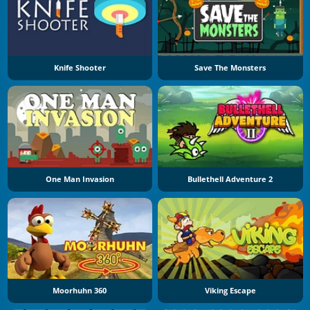
Knife Shooter
Save The Monsters
One Man Invasion
Bullethell Adventure 2
Moorhuhn 360
Viking Escape