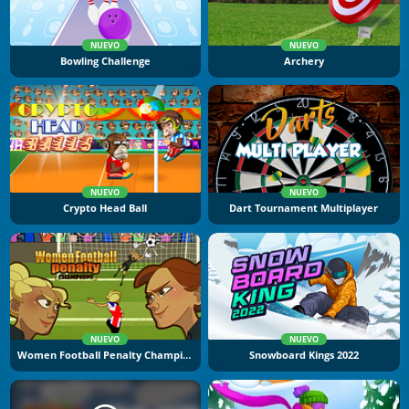
NUEVO
NUEVO
Bowling Challenge
Archery
NUEVO
NUEVO
Crypto Head Ball
Dart Tournament Multiplayer
NUEVO
NUEVO
Women Football Penalty Champions
Snowboard Kings 2022