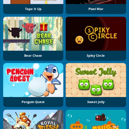
Tape It Up
Pixel War
Bear Chase
Spiky Circle
Penguin Quest
Sweet Jelly