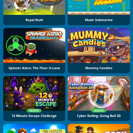
Royal Rush
Music Submarine
Spinner Astro: The Floor Is Lava
Mummy Candies
NUEVO
NUEVO
12 Minute Escape Challenge
Cyber Rolling: Going Ball 3D