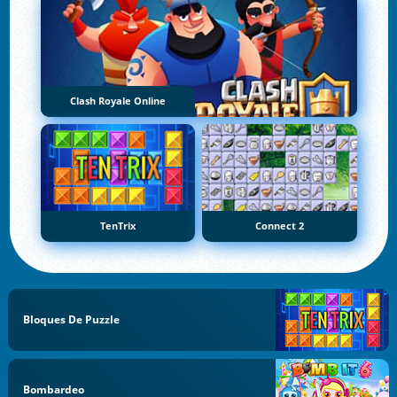
Clash Royale Online
TenTrix
Connect 2
Bloques De Puzzle
Bombardeo