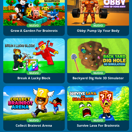
NUEVO
NUEVO
Grow A Garden For Brainrots
Obby: Pump Up Your Body
NUEVO
NUEVO
Break A Lucky Block
Backyard Dig Hole 3D Simulator
NUEVO
NUEVO
Collect Brainrot Arena
Survive Lava For Brainrots