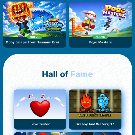
NUEVO
NUEVO
Obby Escape From Tsunami Brainrot
Pogo Masters
Hall of
Fame
Love Tester
Fireboy And Watergirl 1