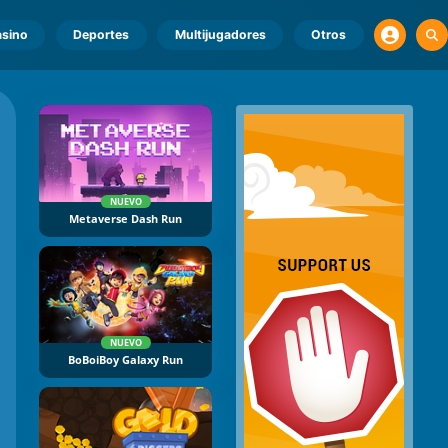
sino
Deportes
Multijugadores
Otros
NUEVO
Metaverse Dash Run
NUEVO
BoBoiBoy Galaxy Run