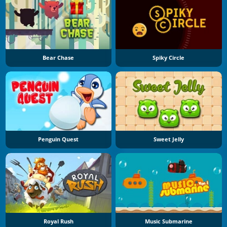
Bear Chase
Spiky Circle
Penguin Quest
Sweet Jelly
Royal Rush
Music Submarine