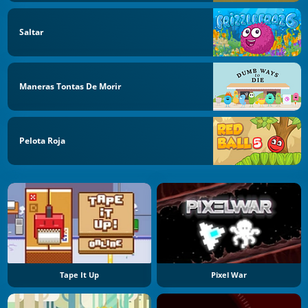
Saltar
Maneras Tontas De Morir
Pelota Roja
Tape It Up
Pixel War