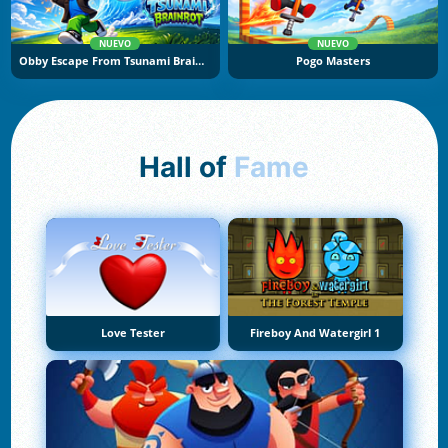
NUEVO
NUEVO
Obby Escape From Tsunami Brainrot
Pogo Masters
Hall of
Fame
Love Tester
Fireboy And Watergirl 1