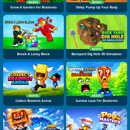
NUEVO
NUEVO
Grow A Garden For Brainrots
Obby: Pump Up Your Body
NUEVO
NUEVO
Break A Lucky Block
Backyard Dig Hole 3D Simulator
NUEVO
NUEVO
Collect Brainrot Arena
Survive Lava For Brainrots