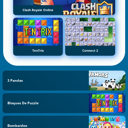
Clash Royale Online
TenTrix
Connect 2
3 Pandas
Bloques De Puzzle
Bombardeo