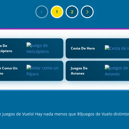
1
2
o De
Cesta De Hero
cóptero
ar Como Un
Juegos De
ro
Aviones
e juegos de Vuelo! Hay nada menos que 89juegos de Vuelo distinto