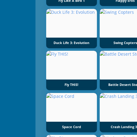
Fly Like A Bird 1
Flappy Eros
Duck Life 3: Evolution
Swing Copters
Fly THIS!
Battle Desert St
Space Cord
Crash Landing 