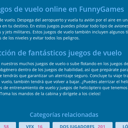
uegos de vuelo online en FunnyGames
e vuelo. Despega del aeropuerto y vuela tu avión por el aire en 
a en tu destino. En estos juegos puedes pilotar todo tipo de aviones
s y jets militares. Estos juegos de vuelo también incluyen algunos 
de los niveles y evitar todos los peligros.
ción de fantásticos juegos de vuelo
 nuestros muchos juegos de vuelo o sube flotando en los juegos d
ubgénero dentro de los juegos de habilidad, así que prepárate par
 tendrás que garantizar un aterrizaje seguro. Concluye tu viaje tra
vuelo, también tendrá que volver a bajar. ¿Puedes aterrizar el hel
gos de entrenamiento de vuelo y juegos de helicóptero que tenemo
¡Toma los mandos de la cabina y dirígete a los cielos!
Categorías relacionadas
R
58
VEX
16
DOS JUGADORES
201
LÓ