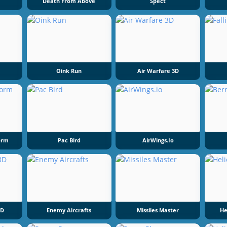
Death From Above
Spect
Oink Run
Air Warfare 3D
orm
Pac Bird
AirWings.io
3D
Enemy Aircrafts
Missiles Master
He