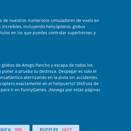
uno de nuestros numerosos simuladores de vuelo en
 increíbles, incluyendo helicópteros, globos
títulos en los que puedes controlar superhéroes y
e globos de Amigo Pancho y escapa de todos los
a poner a prueba tu destreza. Despegar es solo el
nsatlántico aterrizando en la pista sin accidentes.
icóptero exactamente en el helipuerto? Disfruta de
s para ti en FunnyGames. ¡Navega por estas páginas
GICA
388
PUZZLES
1617