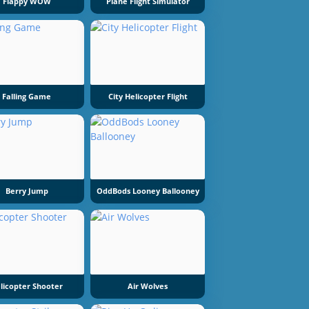
Flappy WOW
Plane Flight Simulator
Falling Game
City Helicopter Flight
Berry Jump
OddBods Looney Ballooney
licopter Shooter
Air Wolves