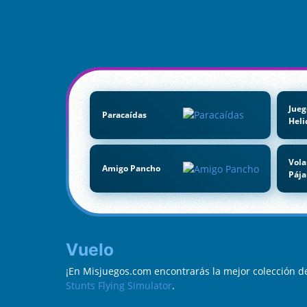
Jueg
Paracaídas
Heli
Vol
Amigo Pancho
Pája
Vuelo
¡En Misjuegos.com encontrarás la mejor colección d
Stunts Flying Simulator
.