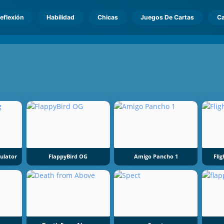
eflexión
Habilidad
Chicas
Juegos De Cartas
Ca
mulator
FlappyBird OG
Amigo Pancho 1
Fli