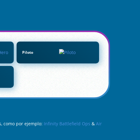
Piloto
s, como por ejemplo:
Infinity Battlefield Ops
&
Air