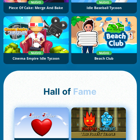
NUEVO
NUEVO
Piece Of Cake: Merge And Bake
Idle Baseball Tycoon
NUEVO
NUEVO
Cinema Empire Idle Tycoon
Beach Club
Hall of
Fame