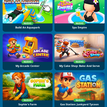
NUEVO
NUEVO
Build An Aquapark
Spa Empire
NUEVO
NUEVO
My Arcade Center
My Cake Shop: Bake And Serve
NUEVO
NUEVO
Sophie's Farm
Gas Station: Junkyard Tycoon