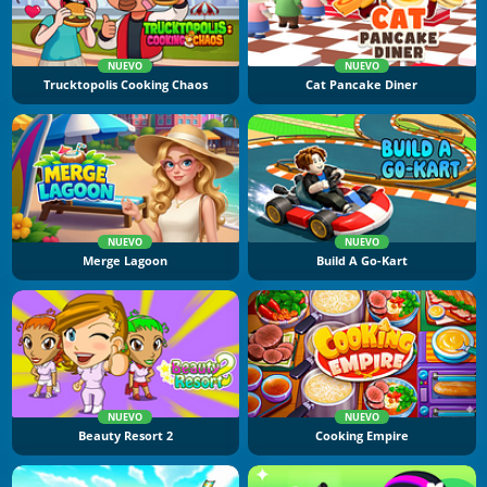
NUEVO
NUEVO
Trucktopolis Cooking Chaos
Cat Pancake Diner
NUEVO
NUEVO
Merge Lagoon
Build A Go-Kart
NUEVO
NUEVO
Beauty Resort 2
Cooking Empire