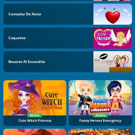
Contador De Amor
Coqueteo
Besarse Al Escondite
NUEVO
NUEVO
Cute Witch Princess
Funny Heroes Emergency