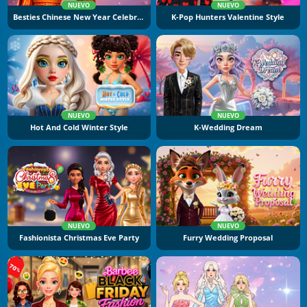
NUEVO
NUEVO
Besties Chinese New Year Celebration
K-Pop Hunters Valentine Style
NUEVO
NUEVO
Hot And Cold Winter Style
K-Wedding Dream
NUEVO
NUEVO
Fashionista Christmas Eve Party
Furry Wedding Proposal