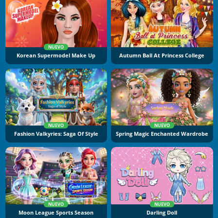
NUEVO
Korean Supermodel Make Up
Autumn Ball At Princess College
NUEVO
NUEVO
Fashion Valkyries: Saga Of Style
Spring Magic Enchanted Wardrobe
NUEVO
NUEVO
Moon League Sports Season
Darling Doll