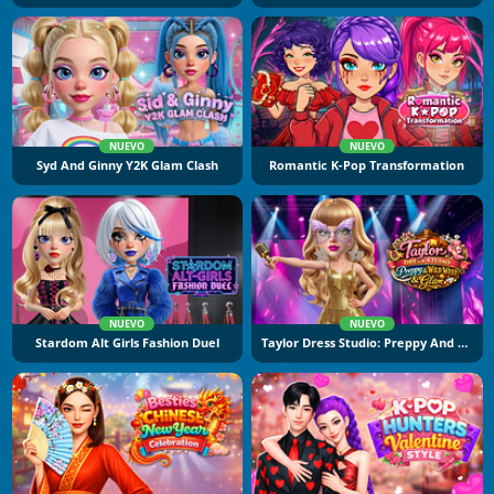
NUEVO
NUEVO
Syd And Ginny Y2K Glam Clash
Romantic K-Pop Transformation
NUEVO
NUEVO
Stardom Alt Girls Fashion Duel
Taylor Dress Studio: Preppy And Wild West Glam