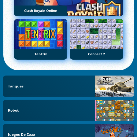
Clash Royale Online
TenTrix
Connect 2
Tanques
Robot
Juegos De Caza