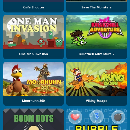
Knife Shooter
Save The Monsters
One Man Invasion
Bullethell Adventure 2
Moorhuhn 360
Viking Escape