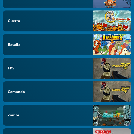
Guerra
Batalla
FPS
Comando
Zombi