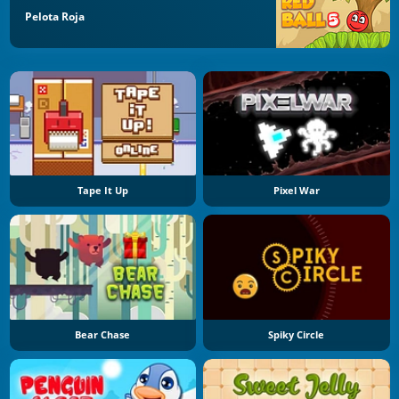
Pelota Roja
Tape It Up
Pixel War
Bear Chase
Spiky Circle