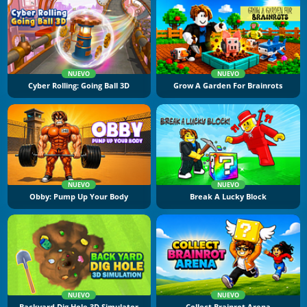
NUEVO
NUEVO
Cyber Rolling: Going Ball 3D
Grow A Garden For Brainrots
NUEVO
NUEVO
Obby: Pump Up Your Body
Break A Lucky Block
NUEVO
NUEVO