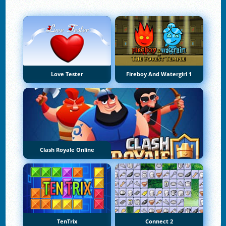
Love Tester
Fireboy And Watergirl 1
Clash Royale Online
TenTrix
Connect 2