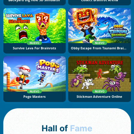
Backyard Dig Hole 3D Simulator
Collect Brainrot Arena
NUEVO
NUEVO
Survive Lava For Brainrots
Obby Escape From Tsunami Brainrot
NUEVO
NUEVO
Pogo Masters
Stickman Adventure Online
Hall of
Fame