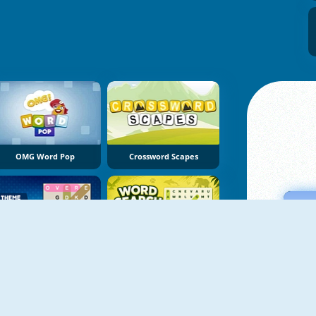
OMG Word Pop
Crossword Scapes
NUEVO
NUEVO
Theme Word Search
Word Search Universe: Animals