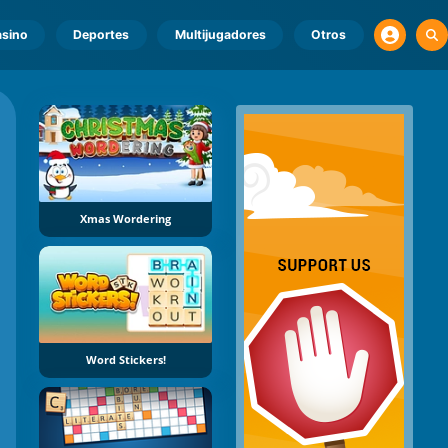
sino
Deportes
Multijugadores
Otros
Xmas Wordering
Word Stickers!