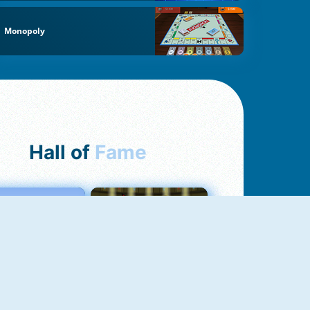
Monopoly
Hall of
Fame
Love Tester
Fireboy And Watergirl 1