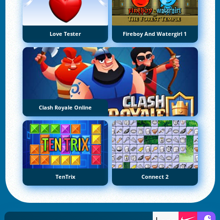
Love Tester
Fireboy And Watergirl 1
Clash Royale Online
TenTrix
Connect 2