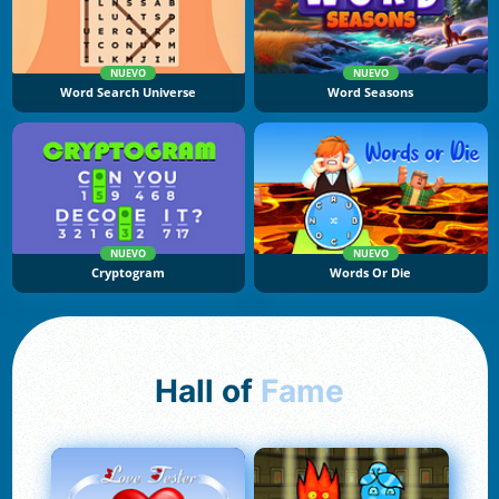
NUEVO
NUEVO
Word Search Universe
Word Seasons
NUEVO
NUEVO
Cryptogram
Words Or Die
Hall of
Fame