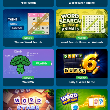
Free Words
Wordsearch Online
NUEVO
NUEVO
Theme Word Search
Word Search Universe: Animals
NUEVO
NUEVO
WordMix
Daily 6: Word Game