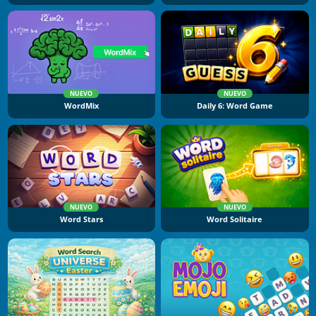
NUEVO
NUEVO
WordMix
Daily 6: Word Game
NUEVO
NUEVO
Word Stars
Word Solitaire