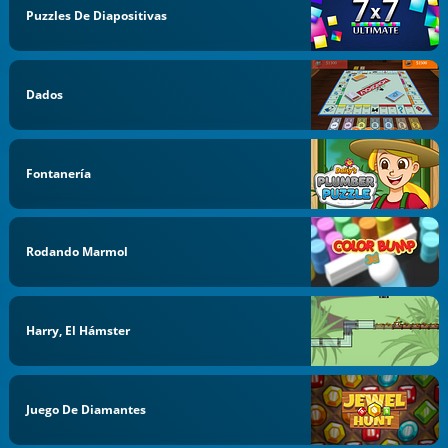
Puzzles De Diapositivas
Dados
Fontanería
Rodando Marmol
Harry, El Hámster
Juego De Diamantes