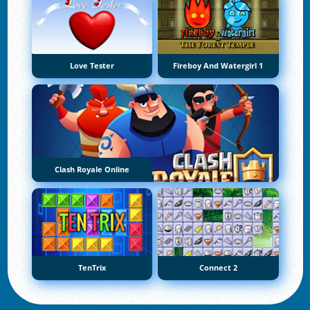
Love Tester
Fireboy And Watergirl 1
Clash Royale Online
TenTrix
Connect 2