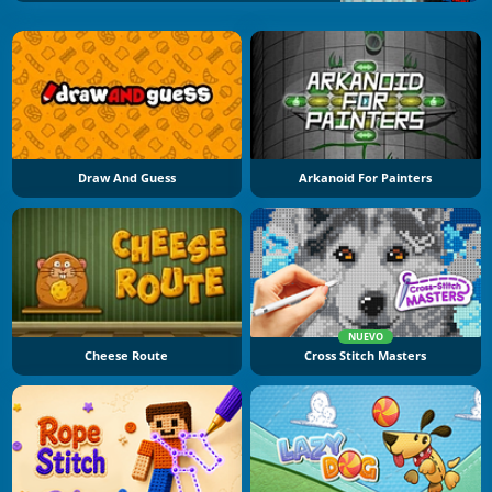
Draw And Guess
Arkanoid For Painters
NUEVO
Cheese Route
Cross Stitch Masters