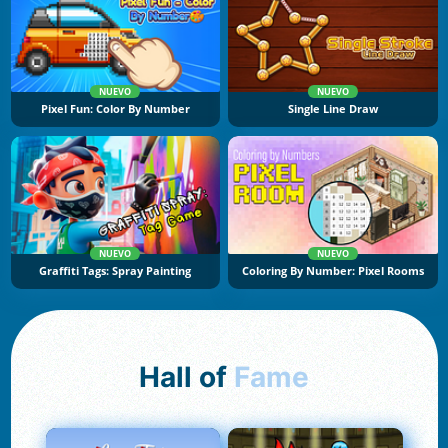
NUEVO
NUEVO
Pixel Fun: Color By Number
Single Line Draw
NUEVO
NUEVO
Graffiti Tags: Spray Painting
Coloring By Number: Pixel Rooms
Hall of
Fame