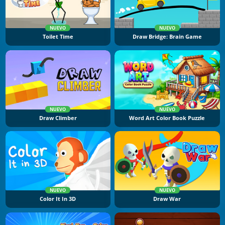
NUEVO
NUEVO
Toilet Time
Draw Bridge: Brain Game
NUEVO
NUEVO
Draw Climber
Word Art Color Book Puzzle
NUEVO
NUEVO
Color It In 3D
Draw War