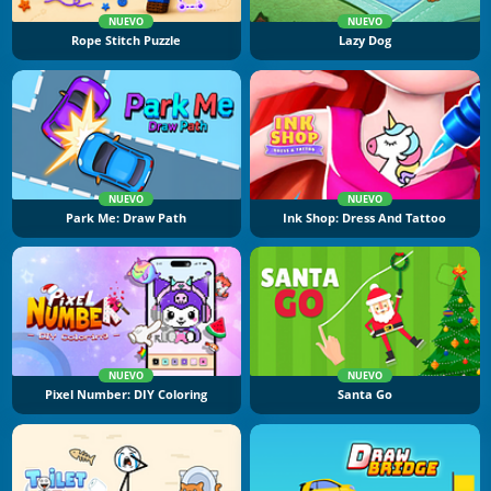
NUEVO
NUEVO
Rope Stitch Puzzle
Lazy Dog
NUEVO
NUEVO
Park Me: Draw Path
Ink Shop: Dress And Tattoo
NUEVO
NUEVO
Pixel Number: DIY Coloring
Santa Go