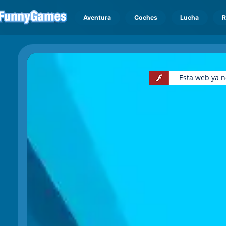
Aventura
Coches
Lucha
R
Esta web ya n