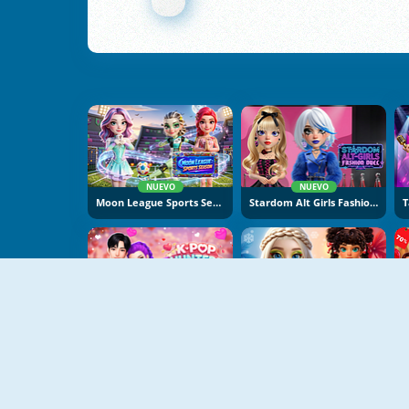
NUEVO
NUEVO
Moon League Sports Season
Stardom Alt Girls Fashion Duel
NUEVO
NUEVO
K-Pop Hunters Valentine Style
Hot And Cold Winter Style