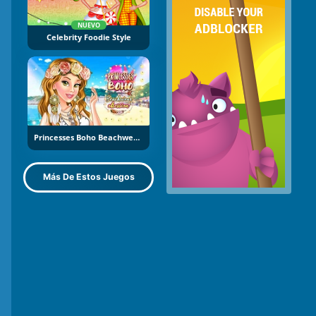
NUEVO
Celebrity Foodie Style
Princesses Boho Beachwear Obsession
Más De Estos Juegos