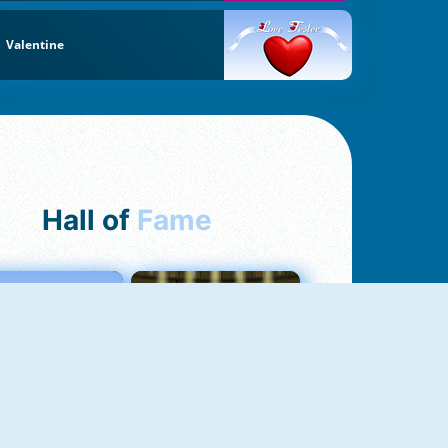
Valentine
Hall of
Fame
Love Tester
Fireboy And Watergirl 1