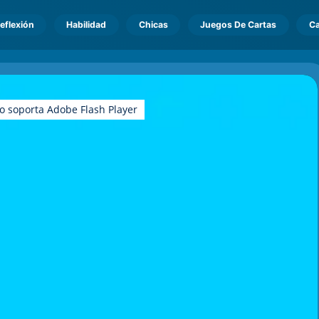
eflexión
Habilidad
Chicas
Juegos De Cartas
Ca
o soporta Adobe Flash Player