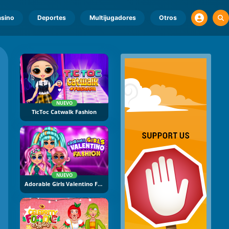
sino
Deportes
Multijugadores
Otros
NUEVO
TicToc Catwalk Fashion
NUEVO
Adorable Girls Valentino Fashion