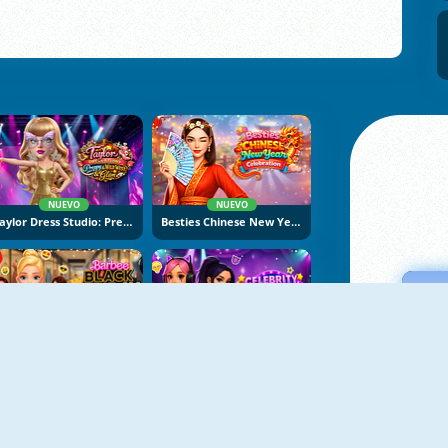
NUEVO
NUEVO
Taylor Dress Studio: Preppy And Wild West Glam
Besties Chinese New Year Celebration
NUEVO
NUEVO
Barbee Black Friday Fashion
Celebrity E-Girl Vibes