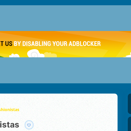
shionistas
istas