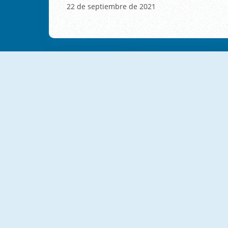
22 de septiembre de 2021
NUEVO
NUEVO
Cute Witch Princess
Adorable Girls Valentino Fashion
NUEVO
NUEVO
Pajama Party
Funny Heroes Emergency