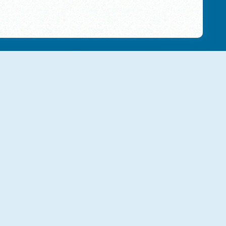
NUEVO
NUEVO
Celebrity Foodie Style
Stylish Crop Top Trends
NUEVO
Princess Lovely Fashion
Bonnie Christmas Parties