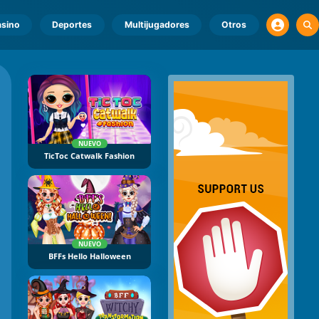
sino
Deportes
Multijugadores
Otros
NUEVO
TicToc Catwalk Fashion
NUEVO
BFFs Hello Halloween