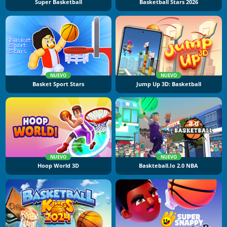
Super Basketball
Basketball Stars 2026
NUEVO
NUEVO
Basket Sport Stars
Jump Up 3D: Basketball
NUEVO
NUEVO
Hoop World 3D
Baskteball.io 2.0 NBA