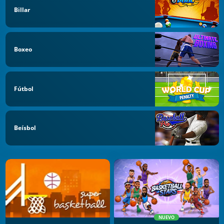
Billar
Boxeo
Fútbol
Beísbol
NUEVO