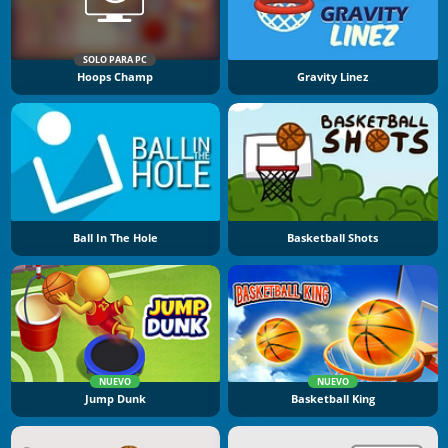
SOLO PARA PC
Hoops Champ
Gravity Linez
Ball In The Hole
Basketball Shots
NUEVO
NUEVO
Jump Dunk
Basketball King