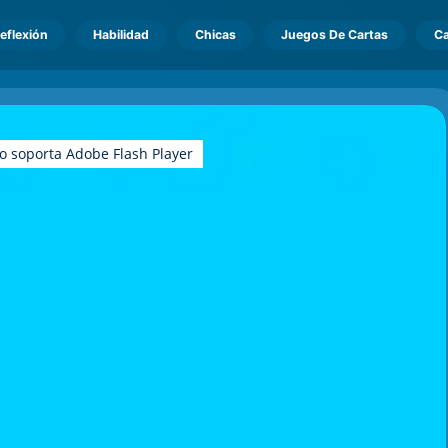
eflexión
Habilidad
Chicas
Juegos De Cartas
Ca
o soporta Adobe Flash Player