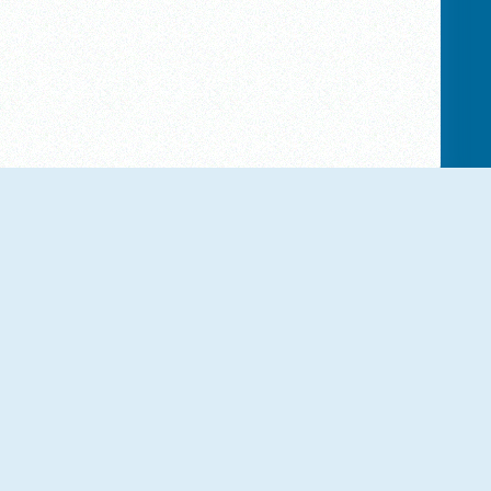
3d Billiard 8 Ball Pool
Pool 8 Ball Mania
8 Ball Billiards
8 Ball Pool With Friends