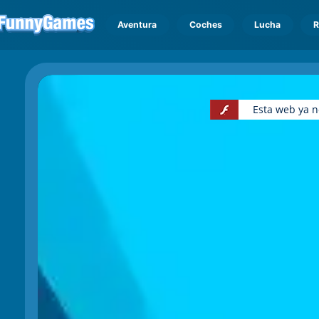
Aventura
Coches
Lucha
R
Esta web ya n