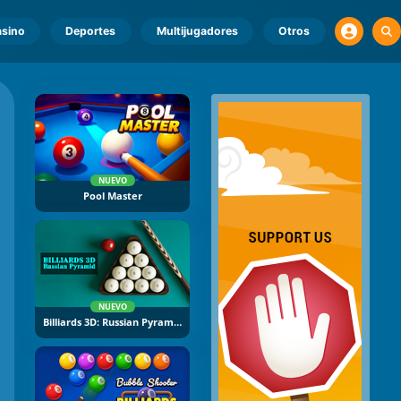
sino
Deportes
Multijugadores
Otros
NUEVO
Pool Master
NUEVO
Billiards 3D: Russian Pyramid