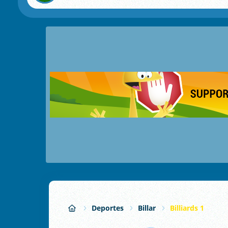
Deportes
Billar
Billiards 1