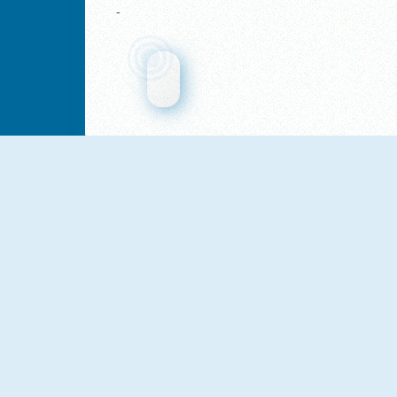
-
NUEVO
8 Ball Billiard Classic
Black Hole Billiard
Pool Club
8Ball Pool