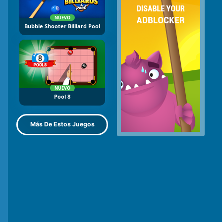
NUEVO
Bubble Shooter Billiard Pool
NUEVO
Pool 8
Más De Estos Juegos