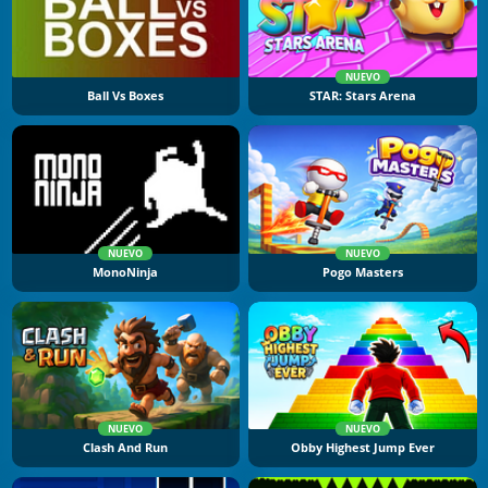
NUEVO
Ball Vs Boxes
STAR: Stars Arena
NUEVO
NUEVO
MonoNinja
Pogo Masters
NUEVO
NUEVO
Clash And Run
Obby Highest Jump Ever