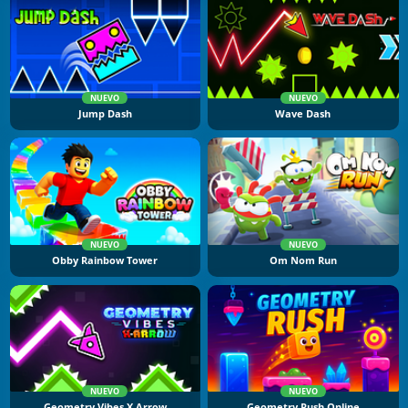
NUEVO
NUEVO
Jump Dash
Wave Dash
NUEVO
NUEVO
Obby Rainbow Tower
Om Nom Run
NUEVO
NUEVO
Geometry Vibes X Arrow
Geometry Rush Online