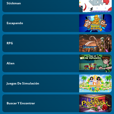
Stickman
Escapando
RPG
Alien
Juegos De Simulación
Buscar Y Encontrar