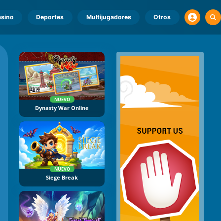
sino
Deportes
Multijugadores
Otros
NUEVO
Dynasty War Online
NUEVO
Siege Break