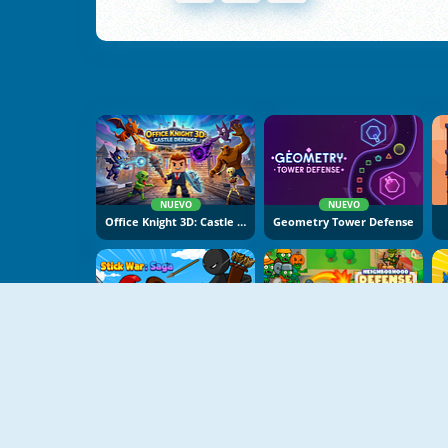
NUEVO
NUEVO
Office Knight 3D: Castle Defence
Geometry Tower Defense
NUEVO
NUEVO
Stick War Saga
Neighborhood Defence