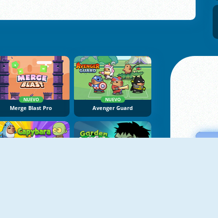
NUEVO
NUEVO
Merge Blast Pro
Avenger Guard
NUEVO
NUEVO
Capybara Go
Garden Guardians