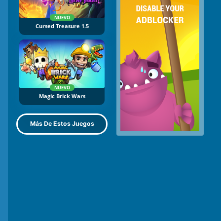
NUEVO
Cursed Treasure 1.5
NUEVO
Magic Brick Wars
Más De Estos Juegos