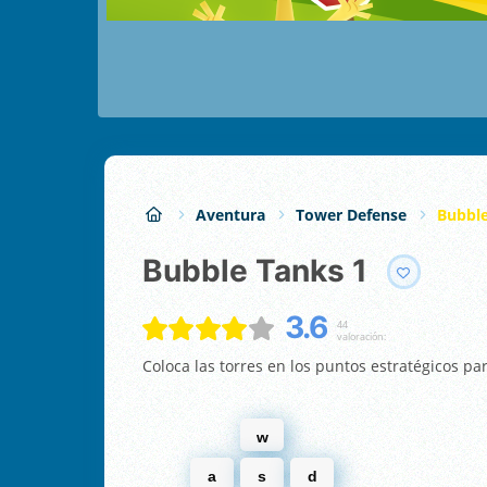
Aventura
Tower Defense
Bubble
Bubble Tanks 1
3.6
44
valoración:
Coloca las torres en los puntos estratégicos pa
w
a
s
d