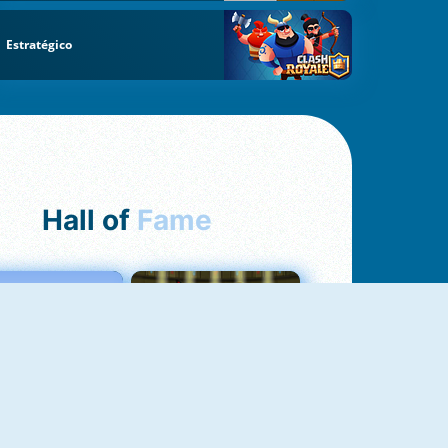
Estratégico
Hall of
Fame
Love Tester
Fireboy And Watergirl 1