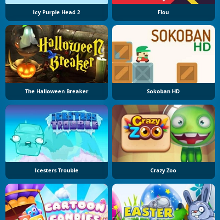
Icy Purple Head 2
Flou
The Halloween Breaker
Sokoban HD
Icesters Trouble
Crazy Zoo