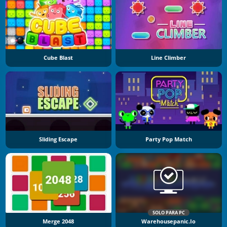
Cube Blast
Line Climber
Sliding Escape
Party Pop Match
SOLO PARA PC
Merge 2048
Warehousepanic.io