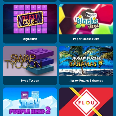
Digitcrush
Paper Blocks Hexa
Swap Tycoon
Jigsaw Puzzle: Bahamas