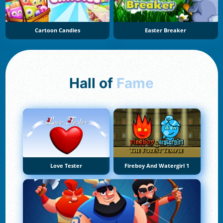
Cartoon Candies
Easter Breaker
Hall of
Fame
Love Tester
Fireboy And Watergirl 1