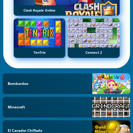
Clash Royale Online
TenTrix
Connect 2
Bombardeo
Minecraft
El Cavador Chiflado