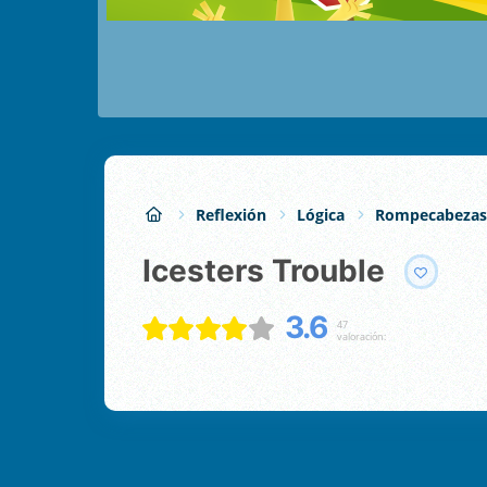
Reflexión
Lógica
Rompecabezas
Icesters Trouble
3.6
47
valoración: