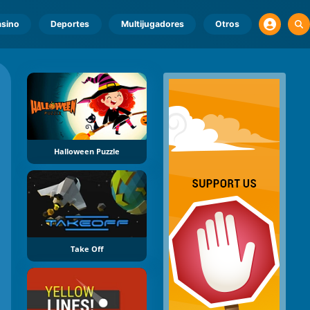
sino
Deportes
Multijugadores
Otros
Halloween Puzzle
Take Off