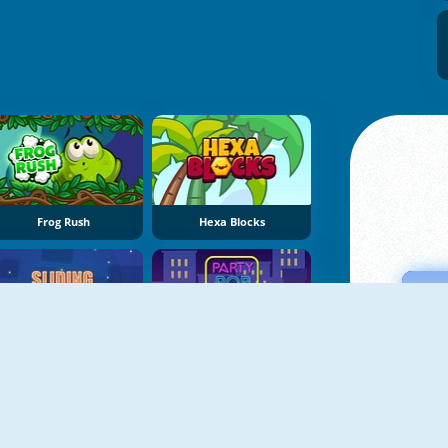
Frog Rush
Hexa Blocks
Sliding Escape
Party Pop Match