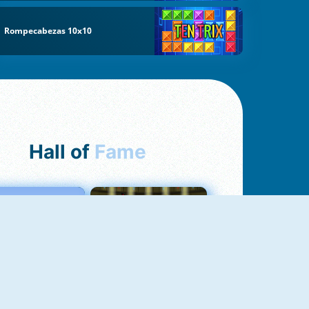
Rompecabezas 10x10
Hall of
Fame
Love Tester
Fireboy And Watergirl 1