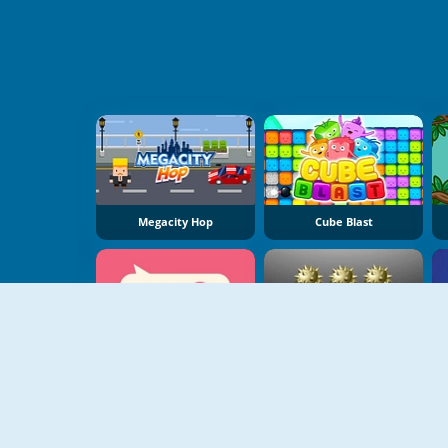
Megacity Hop
Cube Blast
Don't Mess Up
Minesweeper Deluxe