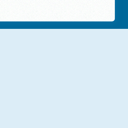
Wothan The Barbarian
Balloon Crazy Adventure
Climbing Ball
Cube Xtreme