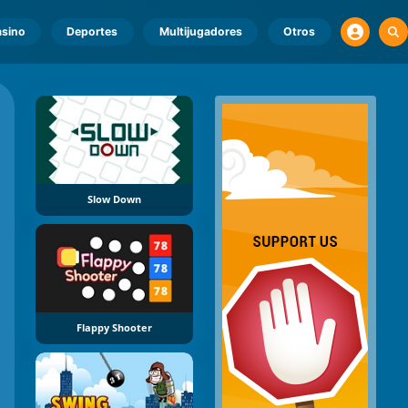
sino
Deportes
Multijugadores
Otros
Slow Down
Flappy Shooter