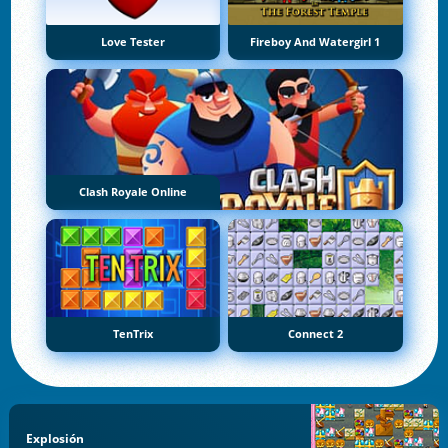
Love Tester
Fireboy And Watergirl 1
Clash Royale Online
TenTrix
Connect 2
Explosión