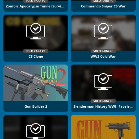
SOLO PARA PC
SOLO PARA PC
Zombie Apocalypse Tunnel Survival
Commando Sniper CS War
SOLO PARA PC
SOLO PARA PC
CS Clone
WW2 Cold War
SOLO PARA PC
Gun Builder 2
Slenderman History WWII Faceless Horror