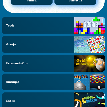
TenTrix
Connect 2
Tetris
Granja
Excavando Oro
Burbujas
Snake