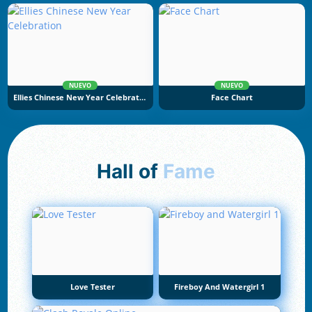
NUEVO
NUEVO
Ellies Chinese New Year Celebration
Face Chart
Hall of
Fame
Love Tester
Fireboy And Watergirl 1